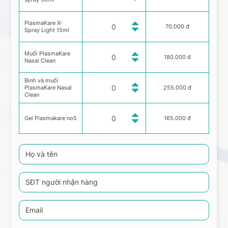
PlasmaKare X-
70.000 đ
Spray Light 15ml
Muối PlasmaKare
180.000 đ
Nasal Clean
Bình và muối
PlasmaKare Nasal
255.000 đ
Clean
Gel Plasmakare no5
165.000 đ