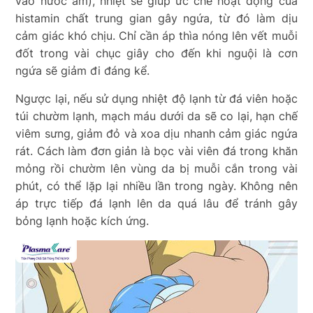
vào nước ấm), nhiệt sẽ giúp ức chế hoạt động của
histamin chất trung gian gây ngứa, từ đó làm dịu
cảm giác khó chịu. Chỉ cần áp thìa nóng lên vết muỗi
đốt trong vài chục giây cho đến khi nguội là cơn
ngứa sẽ giảm đi đáng kể.
Ngược lại, nếu sử dụng nhiệt độ lạnh từ đá viên hoặc
túi chườm lạnh, mạch máu dưới da sẽ co lại, hạn chế
viêm sưng, giảm đỏ và xoa dịu nhanh cảm giác ngứa
rát. Cách làm đơn giản là bọc vài viên đá trong khăn
mỏng rồi chườm lên vùng da bị muỗi cắn trong vài
phút, có thể lặp lại nhiều lần trong ngày. Không nên
áp trực tiếp đá lạnh lên da quá lâu để tránh gây
bỏng lạnh hoặc kích ứng.