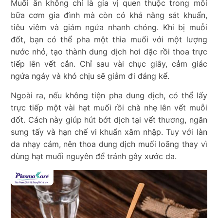
Muối ăn không chỉ là gia vị quen thuộc trong mỗi
bữa cơm gia đình mà còn có khả năng sát khuẩn,
tiêu viêm và giảm ngứa nhanh chóng. Khi bị muỗi
đốt, bạn có thể pha một thìa muối với một lượng
nước nhỏ, tạo thành dung dịch hơi đặc rồi thoa trực
tiếp lên vết cắn. Chỉ sau vài chục giây, cảm giác
ngứa ngáy và khó chịu sẽ giảm đi đáng kể.
Ngoài ra, nếu không tiện pha dung dịch, có thể lấy
trực tiếp một vài hạt muối rồi chà nhẹ lên vết muỗi
đốt. Cách này giúp hút bớt dịch tại vết thương, ngăn
sưng tấy và hạn chế vi khuẩn xâm nhập. Tuy với làn
da nhạy cảm, nên thoa dung dịch muối loãng thay vì
dùng hạt muối nguyên để tránh gây xước da.