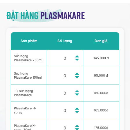
Đặt hàng
Plasmakare
Sản phẩm
Số lượng
Đơn giá
Súc họng
145.000 đ
PlasmaKare 250ml
Súc họng
95.000 đ
PlasmaKare 150ml
Túi súc họng
180.000đ
PlasmaKare
PlasmaKare H-
165.000đ
spray
PlasmaKare X-
175.000đ
spray 30ml