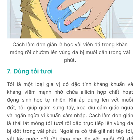
Cách làm đơn giản là bọc vài viên đá trong khăn
mỏng rồi chườm lên vùng da bị muỗi cắn trong vài
phút.
7. Dùng tỏi tươi
Tỏi là một loại gia vị có đặc tính kháng khuẩn và
kháng viêm mạnh nhờ chứa allicin hợp chất hoạt
động sinh học tự nhiên. Khi áp dụng lên vết muỗi
đốt, tỏi giúp giảm sưng tấy, xoa dịu cảm giác ngứa
và ngăn ngừa vi khuẩn xâm nhập. Cách làm đơn giản
là thái lát mỏng tỏi tươi rồi đắp trực tiếp lên vùng da
bị đốt trong vài phút. Ngoài ra có thể giã nát tép tỏi,
vắt lấy nước cốt rồi thoa nhẹ lên vết muỗi đốt để