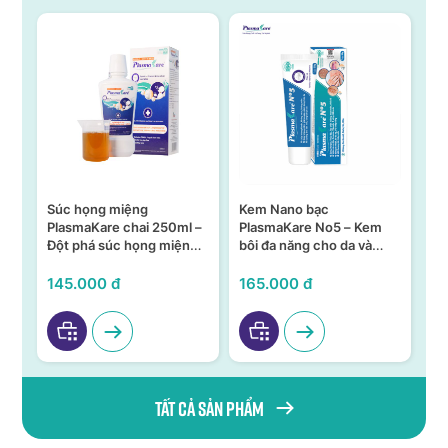
Súc họng miệng
Kem Nano bạc
S
n –
PlasmaKare chai 250ml –
PlasmaKare No5 – Kem
PL
Đột phá súc họng miệng
bôi đa năng cho da và
15
ả,
từ Nano bạc TSN
niêm mạc
KH
VI
145.000 đ
165.000 đ
95
Tất cả sản phẩm