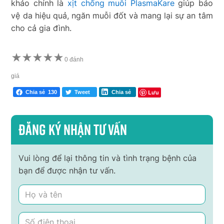
khảo chính là
xịt chống muỗi PlasmaKare
giúp bảo
vệ da hiệu quả, ngăn muỗi đốt và mang lại sự an tâm
cho cả gia đình.
★
★
★
★
★
0 đánh
giá
Lưu
Chia sẻ
130
Tweet
Chia sẻ
Đăng ký nhận tư vấn
Vui lòng để lại thông tin và tình trạng bệnh của
bạn để được nhận tư vấn.