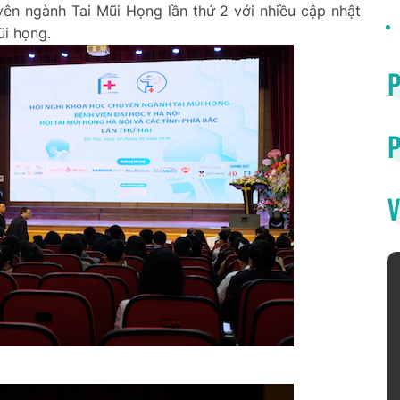
yên ngành Tai Mũi Họng lần thứ 2 với nhiều cập nhật
mũi họng.
P
V