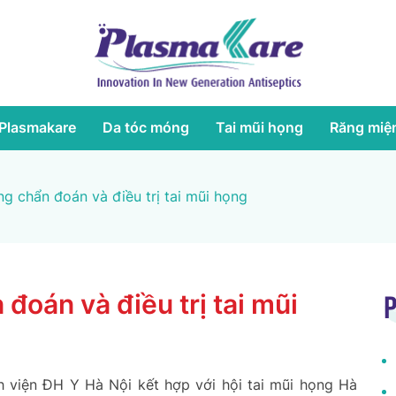
Plasmakare
Da tóc móng
Tai mũi họng
Răng miệ
g chẩn đoán và điều trị tai mũi họng
đoán và điều trị tai mũi
P
h viện ĐH Y Hà Nội kết hợp với hội tai mũi họng Hà