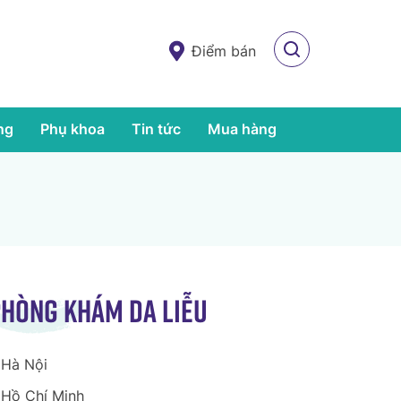
Điểm bán
ng
Phụ khoa
Tin tức
Mua hàng
hòng khám da liễu
Hà Nội
Hồ Chí Minh