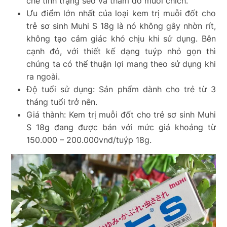
chế tình trạng seo và thâm do muỗi chích.
Ưu điểm lớn nhất của loại kem trị muỗi đốt cho
trẻ sơ sinh Muhi S 18g là nó không gây nhờn rít,
không tạo cảm giác khó chịu khi sử dụng. Bên
cạnh đó, với thiết kế dạng tuýp nhỏ gọn thì
chúng ta có thể thuận lợi mang theo sử dụng khi
ra ngoài.
Độ tuổi sử dụng: Sản phẩm dành cho trẻ từ 3
tháng tuổi trở nên.
Giá thành: Kem trị muỗi đốt cho trẻ sơ sinh Muhi
S 18g đang được bán với mức giá khoảng từ
150.000 – 200.000vnđ/tuýp 18g.