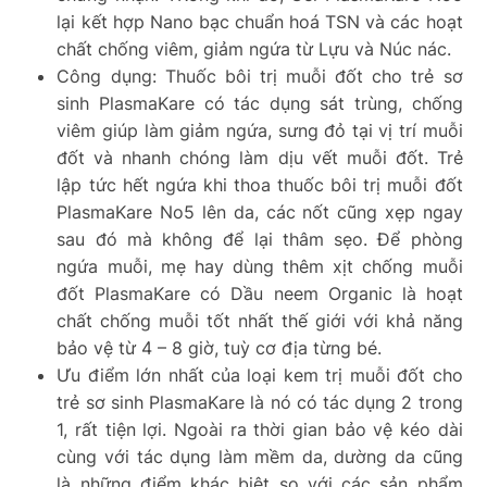
lại kết hợp Nano bạc chuẩn hoá TSN và các hoạt
chất chống viêm, giảm ngứa từ Lựu và Núc nác.
Công dụng: Thuốc bôi trị muỗi đốt cho trẻ sơ
sinh PlasmaKare có tác dụng sát trùng, chống
viêm giúp làm giảm ngứa, sưng đỏ tại vị trí muỗi
đốt và nhanh chóng làm dịu vết muỗi đốt. Trẻ
lập tức hết ngứa khi thoa thuốc bôi trị muỗi đốt
PlasmaKare No5 lên da, các nốt cũng xẹp ngay
sau đó mà không để lại thâm sẹo. Để phòng
ngứa muỗi, mẹ hay dùng thêm xịt chống muỗi
đốt PlasmaKare có Dầu neem Organic là hoạt
chất chống muỗi tốt nhất thế giới với khả năng
bảo vệ từ 4 – 8 giờ, tuỳ cơ địa từng bé.
Ưu điểm lớn nhất của loại kem trị muỗi đốt cho
trẻ sơ sinh PlasmaKare là nó có tác dụng 2 trong
1, rất tiện lợi. Ngoài ra thời gian bảo vệ kéo dài
cùng với tác dụng làm mềm da, dường da cũng
là những điểm khác biệt so với các sản phẩm