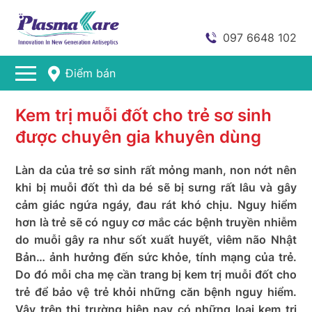
097 6648 102
Điểm bán
Kem trị muỗi đốt cho trẻ sơ sinh
được chuyên gia khuyên dùng
Làn da của trẻ sơ sinh rất mỏng manh, non nớt nên
khi bị muỗi đốt thì da bé sẽ bị sưng rất lâu và gây
cảm giác ngứa ngáy, đau rát khó chịu. Nguy hiểm
hơn là trẻ sẽ có nguy cơ mắc các bệnh truyền nhiễm
do muỗi gây ra như sốt xuất huyết, viêm não Nhật
Bản… ảnh hưởng đến sức khỏe, tính mạng của trẻ.
Do đó mỗi cha mẹ cần trang bị kem trị muỗi đốt cho
trẻ để bảo vệ trẻ khỏi những căn bệnh nguy hiểm.
Vậy trên thị trường hiện nay có những loại kem trị