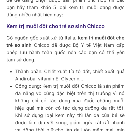
để dễ dàng chọn được sản phẩm phù hợp thì các
bạn hãy tham khảo 5 loại kem trị muỗi đang được
dùng nhiều nhất hiện nay:
Kem trị muỗi đốt cho trẻ sơ sinh Chicco
Có nguồn gốc xuất xứ từ Italia,
kem trị muỗi đốt cho
trẻ sơ sinh
Chicco đã được Bộ Y tế Việt Nam cấp
phép lưu hành toàn quốc nên các bạn có thể yên
tâm sử dụng.
Thành phần: Chiết xuất tía tô đất, chiết xuất quả
Andiroba, vitamin E, Glycerin…
Công dụng: Kem trị muỗi đốt Chicco là sản phẩm
đa năng vô cùng đặc biệt trên thị trường vì nó
không chỉ có tác dụng xua đuổi, chống muỗi
hiệu quả mà còn có tác dụng dưỡng da rất tốt.
Khi sử dụng loại kem này thì làn da của bé sẽ
được làm dịu vết sưng, giảm ngứa rát rất nhanh
và đồng thời giữ cho làn da luôn mềm mại, mịn