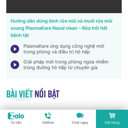
Hướng dẫn dùng bình rửa mũi và muối rửa mũi
xoang PlasmaKare Nasal clean – Rửa trôi hết
bệnh tật
PlasmaKare ứng dụng công nghệ mới
trong phòng và điều trị hô hấp
Giải pháp mới trong phòng ngừa nhiễm
trùng đường hô hấp từ chuyên gia
Bài viết
nổi bật
[THÔNG BÁO] LỊCH NGHỈ DU
LỊCH HÈ 2026 – INNOCARE
Tư vấn
Hotline
Chat ngay
Đặt hàng
PHARMA