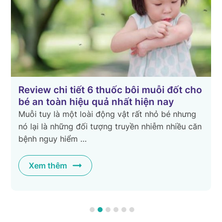
cho
Bị sốt xuất huyết kiêng gì để nhanh khỏi
bệnh?
ng
Sốt xuất huyết là bệnh lý truyền nhiễm có diễn
 căn
biến rất nhanh và gây ra rất nhiều biến chứng
nguy hiểm tới sức …
Xem thêm