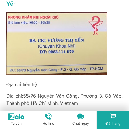
Yến
Địa chỉ liên hệ:
Địa chỉ:55/76 Nguyễn Văn Công, Phường 3, Gò Vấp,
Thành phố Hồ Chí Minh, Vietnam
Điện thoại:0983 114 970
Tư vấn
Hotline
Chat ngay
Đặt hàng
30 Bs Nguyễn Hồng Vân Khánh – BV Nhi