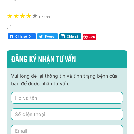
★
★
★
★
★
★
1 đánh
giá
Lưu
Chia sẻ
0
Tweet
Chia sẻ
Đăng ký nhận tư vấn
Vui lòng để lại thông tin và tình trạng bệnh của
bạn để được nhận tư vấn.