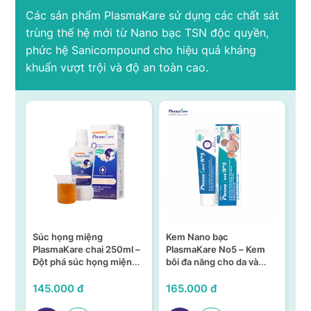
Các sản phẩm PlasmaKare sử dụng các chất sát
trùng thế hệ mới từ Nano bạc TSN độc quyền,
phức hệ Sanicompound cho hiệu quả kháng
khuẩn vượt trội và độ an toàn cao.
iệng
Kem Nano bạc
SÚC HỌNG MIỆNG
 chai 250ml –
PlasmaKare No5 – Kem
PLASMAKARE CHAI
c họng miệng
bôi đa năng cho da và
150ML – KHÁNG KHU
c TSN
niêm mạc
KHÁNG VIRUS, CHỐ
VIÊM TẠI HỌNG MIỆ
đ
165.000 đ
95.000 đ