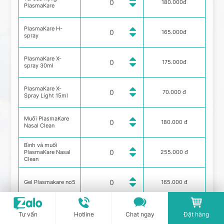
180.000đ
PlasmaKare
PlasmaKare H-
165.000đ
spray
PlasmaKare X-
175.000đ
spray 30ml
PlasmaKare X-
70.000 đ
Spray Light 15ml
Muối PlasmaKare
180.000 đ
Nasal Clean
Bình và muối
PlasmaKare Nasal
255.000 đ
Clean
Gel Plasmakare no5
165.000 đ
Tư vấn
Hotline
Chat ngay
Đặt hàng