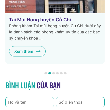
yện Củ Chi
Tai Mũi Họng quận T
 họng huyện Củ Chi dưới đây
Dưới đây là danh sách c
hòng khám uy tín của các bác
họng quận Tân Phú uy tín
khoa Tai Mũi Họng. …
Xem thêm
Bình luận
của bạn