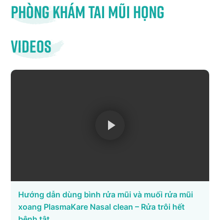
Phòng khám tai mũi họng
Videos
Hướng dẫn dùng bình rửa mũi và muối rửa mũi
xoang PlasmaKare Nasal clean – Rửa trôi hết
bệnh tật