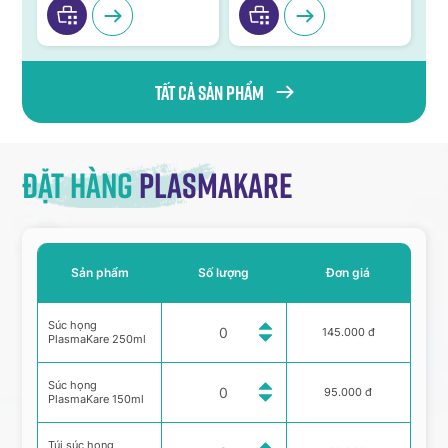
Tất cả sản phẩm
Đặt hàng
Plasmakare
Sản phẩm
Số lượng
Đơn giá
Súc họng
145.000 đ
PlasmaKare 250ml
Súc họng
95.000 đ
PlasmaKare 150ml
Túi súc họng