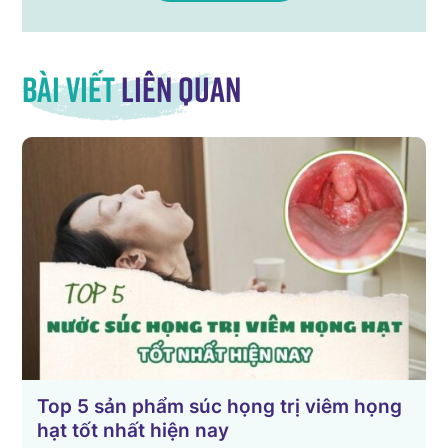
Bài viết
liên quan
ản phẩm súc họng trị viêm họng
Tổng hợp 9 c
nhất hiện nay
chuyên gia 