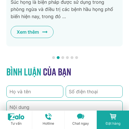
là biện pháp được sử dụng trong
Điều trị viêm h
a và điều trị các bệnh hầu họng phổ
nguyên nhân, gi
 nay, trong đó …
lối sống. …
hêm
Xem thêm
Bình luận
của bạn
Tư vấn
Hotline
Chat ngay
Đặt hàng