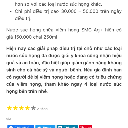
hơn so với các loại nước súc họng khác.
Chi phí điều trị cao 30.000 – 50.000 trên ngày
điều trị.
Nước súc họng chữa viêm họng SMC Ag+ hiện có
giá 150.000 chai 250ml
Hiện nay các giải pháp điều trị tại chỗ như các loại
nước súc họng đã được giới y khoa công nhận hiệu
quả và an toàn, đặc biệt giúp giảm gánh nặng kháng
sinh cho cả bác sỹ và người bệnh. Nếu gia đình bạn
có người dễ bị viêm họng hoặc đang có triệu chứng
của viêm họng, tham khảo ngay 4 loại nước súc
họng bên trên nhé
.
★
★
★
★
★
★
2 đánh
giá
Lưu
Chia sẻ
0
Tweet
Chia sẻ