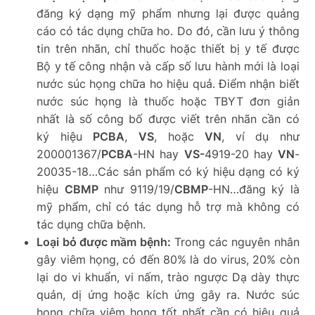
đăng ký dạng mỹ phẩm nhưng lại được quảng
cáo có tác dụng chữa ho. Do đó, cần lưu ý thông
tin trên nhãn, chỉ thuốc hoặc thiết bị y tế được
Bộ y tế công nhận và cấp số lưu hành mới là loại
nước súc họng chữa ho hiệu quả. Điểm nhận biết
nước súc họng là thuốc hoặc TBYT đơn giản
nhất là số công bố được viết trên nhãn cần có
ký hiệu
PCBA
,
VS
, hoặc
VN
, ví dụ như
200001367/
PCBA
-HN hay
VS-
4919-20 hay
VN
-
20035-18…Các sản phẩm có ký hiệu dạng có ký
hiệu
CBMP
như 9119/19/
CBMP
-HN…đăng ký là
mỹ phẩm, chỉ có tác dụng hỗ trợ mà không có
tác dụng chữa bệnh.
Loại bỏ được mầm bệnh:
Trong các nguyên nhân
gây viêm họng, có đến 80% là do virus, 20% còn
lại do vi khuẩn, vi nấm, trào ngược Dạ dày thực
quản, dị ứng hoặc kích ứng gây ra. Nước súc
họng chữa viêm họng tốt nhất cần có hiệu quả