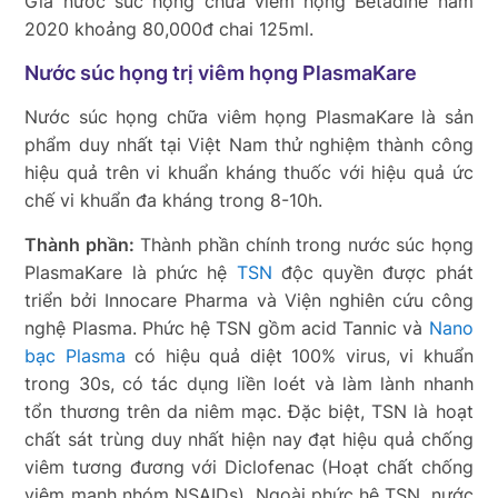
Giá nước súc họng chữa viêm họng Betadine năm
2020 khoảng 80,000đ chai 125ml.
Nước súc họng trị viêm họng PlasmaKare
Nước súc họng chữa viêm họng PlasmaKare là sản
phẩm duy nhất tại Việt Nam thử nghiệm thành công
hiệu quả trên vi khuẩn kháng thuốc với hiệu quả ức
chế vi khuẩn đa kháng trong 8-10h.
Thành phần:
Thành phần chính trong nước súc họng
PlasmaKare là phức hệ
TSN
độc quyền được phát
triển bởi Innocare Pharma và Viện nghiên cứu công
nghệ Plasma. Phức hệ TSN gồm acid Tannic và
Nano
bạc Plasma
có hiệu quả diệt 100% virus, vi khuẩn
trong 30s, có tác dụng liền loét và làm lành nhanh
tổn thương trên da niêm mạc. Đặc biệt, TSN là hoạt
chất sát trùng duy nhất hiện nay đạt hiệu quả chống
viêm tương đương với Diclofenac (Hoạt chất chống
viêm mạnh nhóm NSAIDs). Ngoài phức hệ TSN, nước