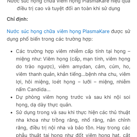
Nước súc họng chữa viêm họng PlasmaKare hiệu quả
điều trị cao và tuyệt đối an toàn khi sử dụng
Chỉ định:
Nước súc họng chữa viêm họng PlasmaKare
được sử
dụng phổ biến trong các trường hợp:
Các trường hợp viêm nhiễm cấp tính tại họng –
miệng như: Viêm họng (cấp, mạn tính, viêm họng
do trào ngược), viêm amydan, cảm, cúm, ho,
viêm thanh quản, khản tiếng…bệnh nha chu, viêm
lợi, hôi miệng, loét họng – lưỡi – miệng, nhiễm
nấm Candida…
Dự phòng viêm họng trước và sau khi nội soi
họng, dạ dày thực quản.
Sử dụng trong và sau khi thực hiện các thủ thuật
nha khoa như trồng răng, nhổ răng, nắn chỉnh
răng, điều trị nội nha và bảo tồn. Hay trong các
phẫu thuật tại họng như đốt viêm họng hạt, cắt