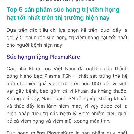
Top 5 sản phẩm súc họng trị viêm họng
hạt tốt nhất trên thị trường hiện nay
Dựa trên các tiêu chí lựa chọn kể trên, dưới đây là
gợi ý 5 loại nước súc họng trị viêm họng hạt tốt nhất
cho người bệnh hiện nay:
Súc họng miệng PlasmaKare
Các nhà khoa học Việt Nam đã nghiên cứu thành
công Nano bạc Plasma TSN – chất sát trùng thế hệ
mới cho hiệu quả vượt trội trên hơn 650 loài vi sinh
vật gây bệnh, bao gồm cả vi khuẩn đa kháng thuốc.
Không chỉ vậy, Nano bạc TSN còn giúp kháng khuẩn
và thúc đẩy làm lành niêm mạc, vì vậy được coi là
biện pháp điều trị các bệnh lý viêm nhiễm hiệu quả,
kể cả viêm họng và viêm mũi xoang mãn tính.
Súc họng miệng PlasmaKare là sản phẩm duy nhất