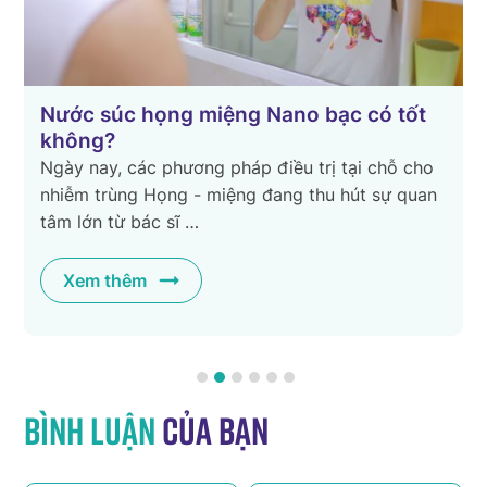
ng Nano bạc có tốt
Đau họng súc miệng nư
sự hiệu quả không
háp điều trị tại chỗ cho
Đau họng là một triệu chứn
ệng đang thu hút sự quan
ta thường gặp trong cuộc s
nhiều ý kiến xung …
Xem thêm
Bình luận
của bạn