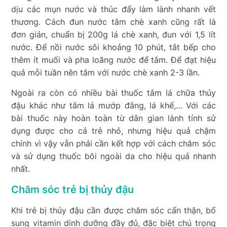
dịu các mụn nước và thúc đẩy làm lành nhanh vết
thương. Cách đun nước tắm chè xanh cũng rất là
đơn giản, chuẩn bị 200g lá chè xanh, đun với 1,5 lít
nước. Để nồi nước sôi khoảng 10 phút, tắt bếp cho
thêm ít muối và pha loãng nước để tắm. Để đạt hiệu
quả mỗi tuần nên tắm với nước chè xanh 2-3 lần.
Ngoài ra còn có nhiều bài thuốc tắm lá chữa thủy
đậu khác như tắm lá mướp đắng, lá khế,… Với các
bài thuốc này hoàn toàn từ dân gian lành tính sử
dụng được cho cả trẻ nhỏ, nhưng hiệu quả chậm
chính vì vậy vẫn phải cần kết hợp với cách chăm sóc
và sử dụng thuốc bôi ngoài da cho hiệu quả nhanh
nhất.
Chăm sóc trẻ bị thủy đậu
Khi trẻ bị thủy đậu cần được chăm sóc cẩn thận, bổ
sung vitamin dinh dưỡng đầy đủ, đặc biệt chú trọng