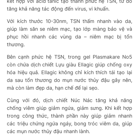
kết hợp với acid tanic tạo thành phức hệ TSN, từ đó
tăng khả năng tác động đến virus, vi khuẩn.
Với kích thước 10-30nm, TSN thấm nhanh vào da,
giúp làm săn se niêm mạc, tạo lớp màng bảo vệ và
phục hồi nhanh các vùng da – niêm mạc bị tổn
thương.
Bên cạnh phức hệ TSN, trong gel Plasmakare No5
còn chứa dịch chiết Lựu giàu Ellagic giúp chống oxy
hóa hiệu quả. Ellagic không chỉ kích thích tái tạo lại
da sau tổn thương do mụn nước thủy đậu gây nên,
mà còn làm đẹp da, hạn chế để lại sẹo.
Cùng với đó, dịch chiết Núc Nác tăng khả năng
chống viêm giúp giảm ngứa, giảm sưng. Khi kết hợp
trong công thức, thành phần này giúp giảm nhanh
các triệu chứng ngứa ngáy, bong tróc viêm da, giúp
các mụn nước thủy đậu nhanh lành.