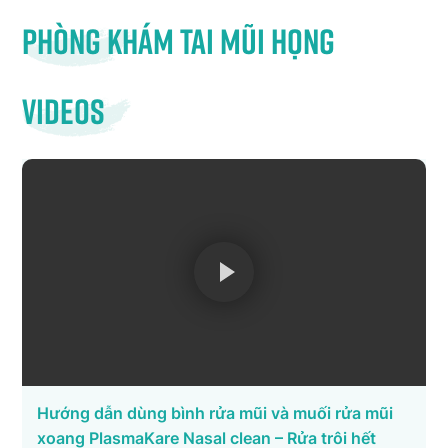
Phòng khám tai mũi họng
Videos
Hướng dẫn dùng bình rửa mũi và muối rửa mũi
xoang PlasmaKare Nasal clean – Rửa trôi hết