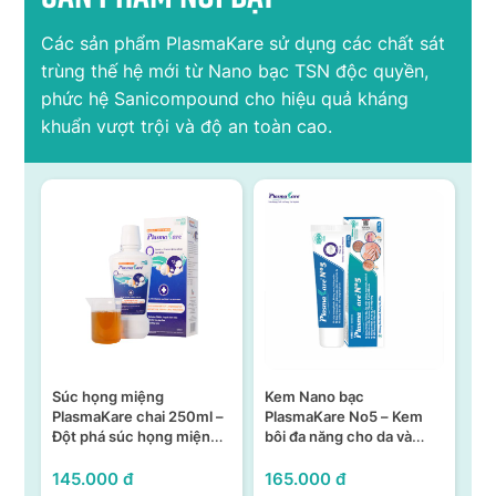
Các sản phẩm PlasmaKare sử dụng các chất sát
trùng thế hệ mới từ Nano bạc TSN độc quyền,
phức hệ Sanicompound cho hiệu quả kháng
khuẩn vượt trội và độ an toàn cao.
Súc họng miệng
Kem Nano bạc
S
n –
PlasmaKare chai 250ml –
PlasmaKare No5 – Kem
PL
Đột phá súc họng miệng
bôi đa năng cho da và
15
ả,
từ Nano bạc TSN
niêm mạc
KH
VI
145.000 đ
165.000 đ
95