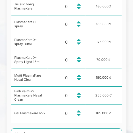
Túi súc họng
180.000đ
PlasmaKare
PlasmaKare H-
165.000đ
spray
PlasmaKare X-
175.000đ
spray 30ml
PlasmaKare X-
70.000 đ
Spray Light 15ml
Muối PlasmaKare
180.000 đ
Nasal Clean
Bình và muối
PlasmaKare Nasal
255.000 đ
Clean
Gel Plasmakare no5
165.000 đ