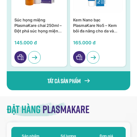
Súc họng miệng
Kem Nano bạc
S
n –
PlasmaKare chai 250ml –
PlasmaKare No5 – Kem
PL
Đột phá súc họng miệng
bôi đa năng cho da và
15
ả,
từ Nano bạc TSN
niêm mạc
KH
VI
145.000 đ
165.000 đ
95
Tất cả sản phẩm
Đặt hàng
Plasmakare
Sản phẩm
Số lượng
Đơn giá