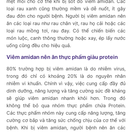
mệt mỏi cho cơ thể khi bị sốt do viêm amidan. Các
loại rau xanh cũng thường mềm và dễ nuốt, ít gây
đau đớn cho người bệnh. Người bị viêm amidan nên
ăn các loại rau như rau chân vịt, rau họ cải hoặc các
loại rau mồng tơi, rau đay. Có thể chiến biến các
món luộc, canh thông thường hoặc xay, ép lấy nước
uống cũng đều cho hiệu quả.
Viêm amidan nên ăn thực phẩm giàu protein
80% trường hợp bị viêm amidan là do nhiễm virus,
trong đó chỉ có khoảng 20% là do nguyên nhân
nhiễm vi khuẩn. Chính vì vậy, việc cung cấp đầy đủ
dinh dưỡng, năng lượng và tăng cường sức đề kháng
sẽ giúp viêm amidan nhanh khỏi hơn. Trong đó
không thể bỏ qua nhóm thực phẩm chứa Protein.
Các thực phẩm nhóm này cung cấp năng lượng, tăng
cường cơ bắp và tăng sức chống chịu của cơ thể với
bệnh. Khi bị viêm amidan, người bệnh nên ăn các