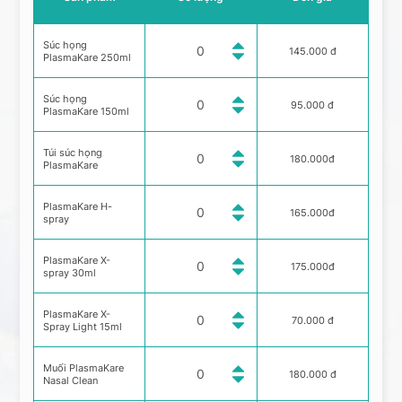
Súc họng
145.000 đ
PlasmaKare 250ml
Súc họng
95.000 đ
PlasmaKare 150ml
Túi súc họng
180.000đ
PlasmaKare
PlasmaKare H-
165.000đ
spray
PlasmaKare X-
175.000đ
spray 30ml
PlasmaKare X-
70.000 đ
Spray Light 15ml
Muối PlasmaKare
180.000 đ
Nasal Clean