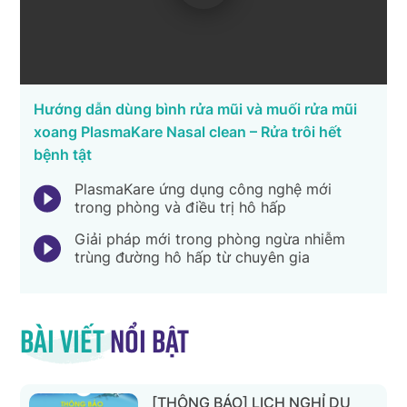
Hướng dẫn dùng bình rửa mũi và muối rửa mũi
xoang PlasmaKare Nasal clean – Rửa trôi hết
bệnh tật
PlasmaKare ứng dụng công nghệ mới
trong phòng và điều trị hô hấp
Giải pháp mới trong phòng ngừa nhiễm
trùng đường hô hấp từ chuyên gia
Bài viết
nổi bật
[THÔNG BÁO] LỊCH NGHỈ DU