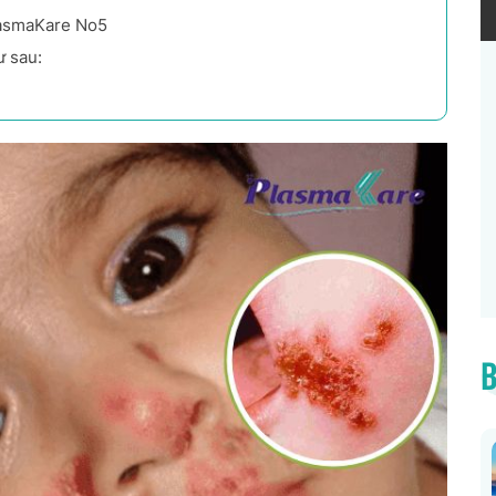
PlasmaKare No5
ư sau:
B