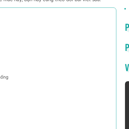
P
V
 uống