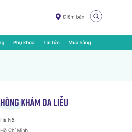
Điểm bán
ng
Phụ khoa
Tin tức
Mua hàng
hòng khám da liễu
Hà Nội
Hồ Chí Minh