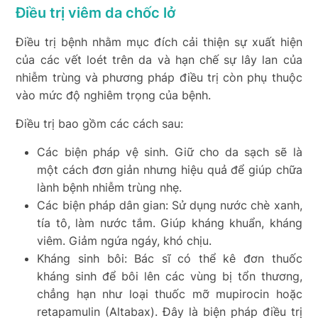
Điều trị viêm da chốc lở
Điều trị bệnh nhằm mục đích cải thiện sự xuất hiện
của các vết loét trên da và hạn chế sự lây lan của
nhiễm trùng và phương pháp điều trị còn phụ thuộc
vào mức độ nghiêm trọng của bệnh.
Điều trị bao gồm các cách sau:
Các biện pháp vệ sinh.
Giữ cho da sạch sẽ là
một cách đơn giản nhưng hiệu quả để giúp chữa
lành bệnh nhiễm trùng nhẹ.
Các biện pháp dân gian: Sử dụng nước chè xanh,
tía tô, làm nước tắm. Giúp kháng khuẩn, kháng
viêm. Giảm ngứa ngáy, khó chịu.
Kháng sinh bôi: Bác sĩ có thể kê đơn thuốc
kháng sinh để bôi lên các vùng bị tổn thương,
chẳng hạn như loại thuốc mỡ mupirocin hoặc
retapamulin (Altabax). Đây là biện pháp điều trị