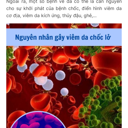
Ngoài ra, một số bệnh về da có thể là căn nguyên
cho sự khởi phát của bệnh chốc, điển hình viêm da
cơ địa, viêm da kích ứng, thủy đậu, ghẻ,…