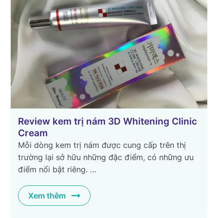
c
TOP 3 loại kem trị nám bác sĩ da liễu
khuyên dùng
Nám sạm là vấn đề thường gặp trên da của chị
em phụ nữ gây ra nhiều phiền toái, phiền muộn
cho mỗi người. Có …
Xem thêm