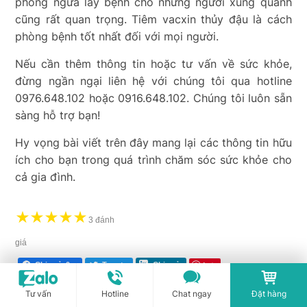
phòng ngừa lây bệnh cho những người xung quanh
cũng rất quan trọng. Tiêm vacxin thủy đậu là cách
phòng bệnh tốt nhất đối với mọi người.
Nếu cần thêm thông tin hoặc tư vấn về sức khỏe,
đừng ngần ngại liên hệ với chúng tôi qua hotline
0976.648.102 hoặc 0916.648.102. Chúng tôi luôn sẵn
sàng hỗ trợ bạn!
Hy vọng bài viết trên đây mang lại các thông tin hữu
ích cho bạn trong quá trình chăm sóc sức khỏe cho
cả gia đình.
★
★
★
★
★
3 đánh
giá
Lưu
Chia sẻ
0
Tweet
Chia sẻ
Tư vấn
Hotline
Chat ngay
Đặt hàng