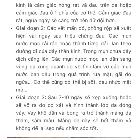
kinh là cảm giác nóng rát và đau trên da hoặc
cảm giác đau ở 1 phía của cơ thể. Cảm giác đau
rát, ngứa ngáy sẽ càng trở nên dữ dội hơn.
Giai đoạn 2: Các vết mẩn đỏ, phồng rộp sẽ xuất
hiện vài ngày sau triệu chứng đau. Các mụn
nước mọc rải rác hoặc thành từng dải lan theo
đường đi của dây thần kinh. Trong mụn chứa đầy
dịch căng lên. Các mụn nước mọc lan dần sang
vùng da xung quanh do vô tình làm vỡ các mụn
nước ban đầu trong quá trình rửa mặt, gãi do
ngứa… C
ơ thể cũng có thể bị sốt, đau nhức mệt
mỏi…
Giai đoạn 3: Sau 7-10 ngày sẽ xẹp xuống hoặc
sẽ vỡ ra do cọ xát và hình thành lớp da đóng
vảy. Vảy khô dần và bong ra trở thành mảng da
thâm, sậm màu. Mảng da này sẽ hết thâm và
không để lại sẹo nếu chăm sóc tốt.