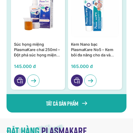
Súc họng miệng
Kem Nano bạc
S
n –
PlasmaKare chai 250ml –
PlasmaKare No5 – Kem
PL
Đột phá súc họng miệng
bôi đa năng cho da và
15
ả,
từ Nano bạc TSN
niêm mạc
KH
VI
145.000 đ
165.000 đ
95
Tất cả sản phẩm
Đặt hàng
Plasmakare