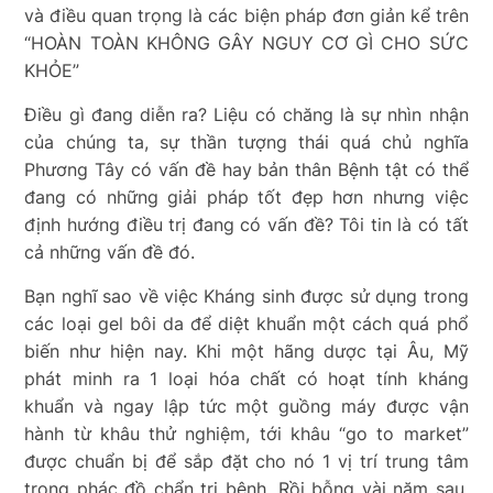
và điều quan trọng là các biện pháp đơn giản kể trên
“HOÀN TOÀN KHÔNG GÂY NGUY CƠ GÌ CHO SỨC
KHỎE”
Điều gì đang diễn ra? Liệu có chăng là sự nhìn nhận
của chúng ta, sự thần tượng thái quá chủ nghĩa
Phương Tây có vấn đề hay bản thân Bệnh tật có thể
đang có những giải pháp tốt đẹp hơn nhưng việc
định hướng điều trị đang có vấn đề? Tôi tin là có tất
cả những vấn đề đó.
Bạn nghĩ sao về việc Kháng sinh được sử dụng trong
các loại gel bôi da để diệt khuẩn một cách quá phổ
biến như hiện nay. Khi một hãng dược tại Âu, Mỹ
phát minh ra 1 loại hóa chất có hoạt tính kháng
khuẩn và ngay lập tức một guồng máy được vận
hành từ khâu thử nghiệm, tới khâu “go to market”
được chuẩn bị để sắp đặt cho nó 1 vị trí trung tâm
trong phác đồ chẩn trị bệnh. Rồi bỗng vài năm sau,