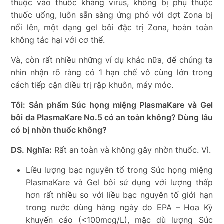
thuộc vào thuốc kháng virus, không bị phụ thuộc
thuốc uống, luôn sẵn sàng ứng phó với đợt Zona bị
nổi lên, một dạng gel bôi đặc trị Zona, hoàn toàn
không tác hại với cơ thể.
Và, còn rất nhiều những ví dụ khác nữa, để chúng ta
nhìn nhận rõ ràng có 1 hạn chế vô cùng lớn trong
cách tiếp cận điều trị rập khuôn, máy móc.
Tôi: Sản phẩm Súc họng miệng PlasmaKare và Gel
bôi da PlasmaKare No.5 có an toàn không? Dùng lâu
có bị nhờn thuốc không?
DS. Nghĩa:
Rất an toàn và không gây nhờn thuốc. Vì.
Liều lượng bạc nguyên tố trong Súc họng miệng
PlasmaKare và Gel bôi sử dụng với lượng thấp
hơn rất nhiều so với liều bạc nguyên tố giới hạn
trong nước dùng hàng ngày do EPA – Hoa Kỳ
khuyến cáo (<100mcg/L), mặc dù lượng Súc