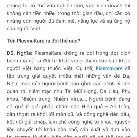
chúng ta có thể vừa nghiên cứu, vừa kinh doanh thì
không cần tiền nhiều trong thời gian đầu, chỉ cần có
những con người đủ đam mê, năng lực và sự ủng hộ
của người Việt.
Tôi: PlasmaKare ra đời thế nào?
DS. Nghĩa:
PlasmaKare không ra đời trong đợt dịch
bệnh mà nó ra đời từ khát vọng chăm sóc sức khỏe
người Việt bằng thuốc Việt. Cụ thể,
PlasmaKare
sẽ
tập trung giải quyết nhiều nhất những vấn đề Da,
Niêm mạc của người bệnh bao gồm các bệnh lý liên
quan tới niêm mạc như Tai Mũi Họng, Da Liễu, Phụ
khoa, Nhiễm trùng, Nhiễm Virus…. Người bệnh đang
có quá ít giải pháp chăm sóc Hiệu quả – An toàn,
cần thoát ra khỏi lối mòn cũ. Và công nghệ dẫn đầu,
kết nối giải pháp, làm chủ công nghệ từ khâu nguyên
liệu chuyển tới khâu bào chế, sản xuất và đưa vào
thị trường là điều kiện tiên quyết để có thể tạo ra