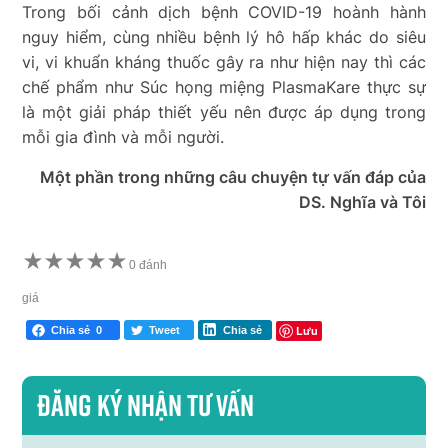
Trong bối cảnh dịch bệnh COVID-19 hoành hành
nguy hiểm, cùng nhiều bệnh lý hô hấp khác do siêu
vi, vi khuẩn kháng thuốc gây ra như hiện nay thì các
chế phẩm như Súc họng miệng PlasmaKare thực sự
là một giải pháp thiết yếu nên được áp dụng trong
mỗi gia đình và mỗi người.
Một phần trong những câu chuyện tự vấn đáp của
DS. Nghĩa và Tôi
★
★
★
★
★
0 đánh
giá
Lưu
Chia sẻ
0
Tweet
Chia sẻ
Đăng ký nhận tư vấn