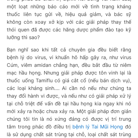
một loạt những báo cáo mới về tình trạng kháng
thuốc liên tục gửi về, hiệu quả giảm, và bác sỹ
không còn xoay xở kịp với các giải pháp thay thế
thói quen đã được các hãng dược phẩm đào tạo kỹ
lưỡng thì sao?
Bạn nghĩ sao khi tất cả chuyên gia đều biết rằng
bệnh lý do virus, vi khuẩn hô hấp gây ra, như virus
Cúm, viêm amidan chẳng hạn, đều bắt đầu từ niêm
mạc hầu họng. Nhưng giải pháp được tôn vinh lại là
thuốc uống Tamiflu có giá cắt cổ (nếu bán dịch vụ),
các loại kháng sinh…. Ai cần nó nếu như chúng ta
thay đổi hành vi được, và nếu như có giải pháp xử lý
tại chỗ triệt để vấn đề tại hầu họng kia ngay khi nó
mới xảy ra hoặc chưa xảy ra. Một giải pháp đơn giản
chúng tôi tin là nó xứng đáng có được vị trí trung
tâm trong phác đồ điều trị
bệnh lý Tai Mũi Họng
đó
là sử dụng chất sát trùng tại chỗ, loại chất sát trùng