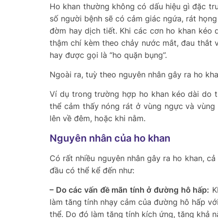
Ho khan thường không có dấu hiệu gì đặc trư
số người bệnh sẽ có cảm giác ngứa, rát họn
đờm hay dịch tiết. Khi các cơn ho khan kéo d
thậm chí kèm theo chảy nước mắt, đau thắt 
hay được gọi là “ho quặn bụng”.
Ngoài ra, tuỳ theo nguyên nhân gây ra ho kh
Ví dụ trong trường hợp ho khan kéo dài do
thể cảm thấy nóng rát ở vùng ngực và vùng
lên về đêm, hoặc khi nằm.
Nguyên nhân của ho khan
Có rất nhiều nguyên nhân gây ra ho khan, cả
đầu có thể kể đến như:
– Do các vấn đề mãn tính ở đường hô hấp:
Kh
làm tăng tính nhạy cảm của đường hô hấp với
thể. Do đó làm tăng tính kích ứng, tăng khả n