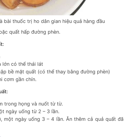
 bài thuốc trị ho dân gian hiệu quả hàng đầu
hoặc quất hấp đường phèn.
t:
h
lớn có thể thái lát
ập bề mặt quất (có thể thay bằng đường phèn)
i cơm gần chín.
uất:
m trong họng và nuốt từ từ.
ột ngày uống từ 2 – 3 lần.
hê, một ngày uống 3 – 4 lần. Ăn thêm cả quả quất đã