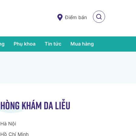
Điểm bán
ng
Phụ khoa
Tin tức
Mua hàng
hòng khám da liễu
Hà Nội
Hồ Chí Minh