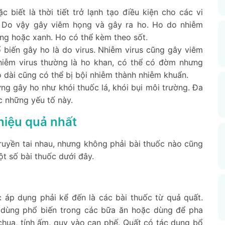
c biết là thời tiết trở lạnh tạo điều kiện cho các vi
n. Do vậy gây viêm họng và gây ra ho. Ho do nhiễm
g hoặc xanh. Ho có thể kèm theo sốt.
biến gây ho là do virus. Nhiễm virus cũng gây viêm
hiễm virus thường là ho khan, có thể có đờm nhưng
 dài cũng có thể bị bội nhiễm thành nhiễm khuẩn.
ng gây ho như khói thuốc lá, khói bụi môi trường. Đa
c những yếu tố này.
 hiệu quả nhất
uyền tai nhau, nhưng không phải bài thuốc nào cũng
t số bài thuốc dưới đây.
c áp dụng phải kể đến là các bài thuốc từ quả quất.
 dùng phổ biến trong các bữa ăn hoặc dùng để pha
 chua, tính ấm, quy vào can phế. Quất có tác dụng bổ