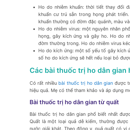
Ho do nhiễm khuẩn: thời tiết thay đổi đặ
khuẩn cư trú sẵn trong họng phát triể
khuẩn thường có đờm đặc quánh, màu vàn
Ho do nhiễm virus: một nguyên nhân phổ 
họng, gây kích ứng và gây ho. Ho do n
đờm thường trong. Ho do nhiễm virus kéo
Ho do kích ứng: một số yếu tố gây kích ứ
số ho do kích ứng sẽ hết nếu loại bỏ đượ
Các bài thuốc trị ho dân gian
Có rất nhiều
bài thuốc trị ho dân gian
được tr
hiệu quả. Mẹ có thể tham khảo và áp dụng mộ
Bài thuốc trị ho dân gian từ quất
Bài thuốc trị ho dân gian phổ biết nhất đượ
Quất là một loại quả dễ kiếm, thường được
nước giải khát. Theo đông y, quả quất có vị