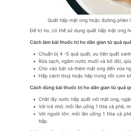
Quất hấp mật ong hoặc đường phèn là
Để trị ho, có thể sử dụng quất hấp mật ong 
Cách làm bài thuốc trị ho dân gian từ quả quấ
Chuẩn bị 4 -5 quả quất, ưu tiên quất xan
Rửa sạch, ngâm nước muối và bổ đôi, qủa 
Cho vào bát và thêm mật ong đến vừa ng
Hấp cách thuỷ hoặc hấp trong nồi cơm kh
Cách dùng bài thuốc trị ho dân gian từ quả q
Chắt lấy nước hấp quất với mật ong, ngậ
Với trẻ nhỏ: mỗi lần uống 1 thìa cà phê, m
Với người lớn: mỗi lần uống 1 thìa cà p
hấp.