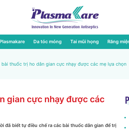
Plasmakare
Da tóc móng
Tai mũi họng
Răng miệ
 bài thuốc trị ho dân gian cực nhạy được các mẹ lựa chọn
dân gian cực nhạy được các
P
i đã biết tự điều chế ra các bài thuốc dân gian để trị